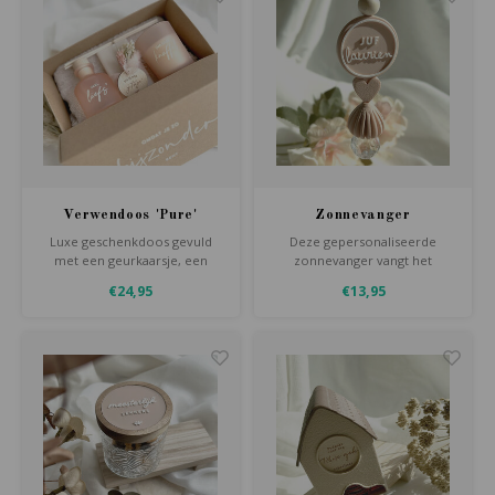
Verwendoos 'Pure'
Zonnevanger
Luxe geschenkdoos gevuld
Deze gepersonaliseerde
met een geurkaarsje, een
zonnevanger vangt het
zacht gastendoekje, een
zonlicht en tovert de mooiste
€24,95
€13,95
heerlijk geurend zeepje met
regenboogjes tevoorschijn.
gepersonaliseerd houten label
Een origineel en persoonlijk
en een stijlvol flesje
bedankje voor de liefste juf,
geurstokjes.
met een naam of korte tekst
naar keuze.