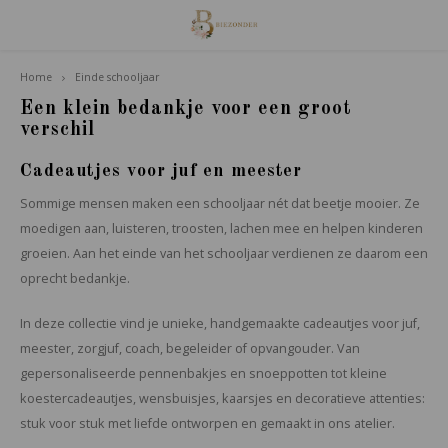
Home
Einde schooljaar
Hoofdmenu / familie van houdt
Familie van Houdt
Een klein bedankje voor een groot
verschil
Poppetjes
Cadeautjes voor juf en meester
Sommige mensen maken een schooljaar nét dat beetje mooier. Ze
Accessoires
moedigen aan, luisteren, troosten, lachen mee en helpen kinderen
groeien. Aan het einde van het schooljaar verdienen ze daarom een
Giftsets
oprecht bedankje.
In deze collectie vind je unieke, handgemaakte cadeautjes voor juf,
meester, zorgjuf, coach, begeleider of opvangouder. Van
gepersonaliseerde pennenbakjes en snoeppotten tot kleine
koestercadeautjes, wensbuisjes, kaarsjes en decoratieve attenties:
stuk voor stuk met liefde ontworpen en gemaakt in ons atelier.