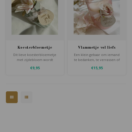
Koesterbloemetje
Vlammetje vol liefs
Dit lieve koesterbloemetje
Een klein gebaar om iemand
met zijdebloem wordt
te bedanken, te verrassen of
afgewerkt met een houten
te laten weten hoe bijzonder
€9,95
€15,95
label en een gravure naar
hij of zij voor je is.
keuze. Een blijvend bedankje
voor de liefste juf, meester of
iemand die je graag ziet.