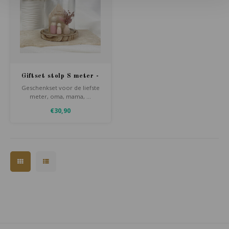
Giftset stolp S meter -
oma - mama...
Geschenkset voor de liefste
meter, oma, mama, ...
€30,90