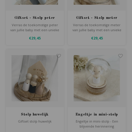
Giftset - Stolp peter
Giftset - Stolp meter
vragen
vragen
Verras de toekomstige peter
Verras de toekomstige meter
van jullie baby met een unieke
van jullie baby met een unieke
vraag onder een glazen stolp.
vraag onder een glazen stolp.
€29,45
€29,45
Handgemaakte set met
Handgemaakte set met
houten poppetjes & kaart. Een
houten poppetjes & kaart. Een
blijvend aandenken!
blijvend aandenken!
Stolp huwelijk
Engeltje in mini-stolp
Giftset stolp huwelijk
Engeltje in mini-stolp - Een
blijvende herinnering