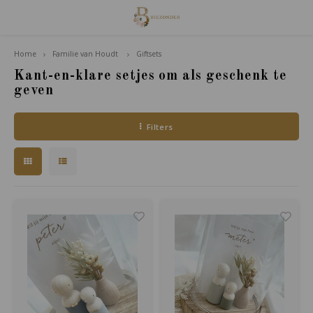
Home
Familie van Houdt
Giftsets
Hoofdmenu / familie van houdt
Familie van Houdt
Kant-en-klare setjes om als geschenk te
geven
Poppetjes
Filters
Accessoires
Giftsets