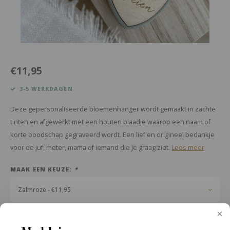
€11,95
3-5 WERKDAGEN
Deze gepersonaliseerde bloemenhanger wordt gemaakt in zachte
tinten en afgewerkt met een houten blaadje waarop een naam of
korte boodschap gegraveerd wordt. Een lief en origineel bedankje
voor de juf, meter, mama of iemand die je graag ziet.
Lees meer
MAAK EEN KEUZE:
*
Zalmroze - €11,95
GRAVURE OP HET HOUTEN LABEL:
*