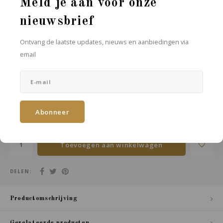
Meld je aan voor onze
nieuwsbrief
GESCHENKVERPAKKING:
*
Ontvang de laatste updates, nieuws en aanbiedingen via
email
Maak een keuze...
OPMERKINGEN:
Abonneer
Toevoegen aan winkelwagen
DELEN:
Productomschrijving
Gerelateerde producten