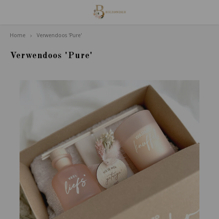
Home
Verwendoos 'Pure'
Hoofdmenu / familie van houdt
Familie van Houdt
Verwendoos 'Pure'
Poppetjes
Accessoires
Giftsets