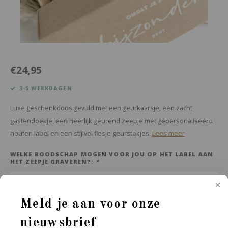
€24,95
3-5 WERKDAGEN
Luxe geschenkdoos gevuld met een geurkaarsje, een zacht
gastendoekje, een heerlijk geurend zeepje met gepersonaliseerd
houten label en een stijlvol flesje geurstokjes.
Lees meer
WELKE BOODSCHAP MOGEN VOOR JOU OP HET LABEL AAN
HET ZEEPJE GRAVEREN?:
*
Meld je aan voor onze
VERPAKKEN IN GESCHENKPAPIER?:
*
nieuwsbrief