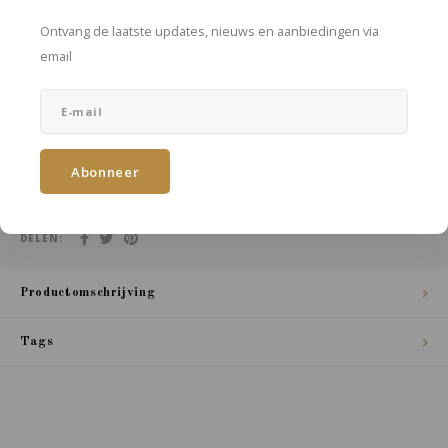
Maak een keuze...
Ontvang de laatste updates, nieuws en aanbiedingen via
email
OPMERKINGEN:
Abonneer
Toevoegen aan winkelwagen
DELEN:
Productomschrijving
Tags