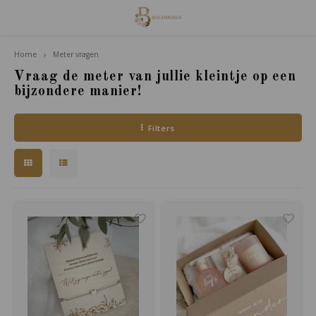
Home
Meter vragen
Hoofdmenu / familie van houdt
Familie van Houdt
Vraag de meter van jullie kleintje op een
bijzondere manier!
Poppetjes
Filters
Accessoires
Giftsets