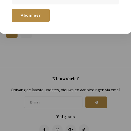
€32,95
€23,95
Abonneer
Nieuwsbrief
Ontvang de laatste updates, nieuws en aanbiedingen via email
Volg ons