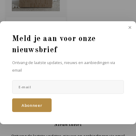
Houten poppetje jongen
- Kleur Taupe
Handgeschilderd houten
poppetje jongen in de kleur
Meld je aan voor onze
taupe
€3,50
nieuwsbrief
Ontvang de laatste updates, nieuws en aanbiedingen via
email
Abonneer
Nieuwsbrief