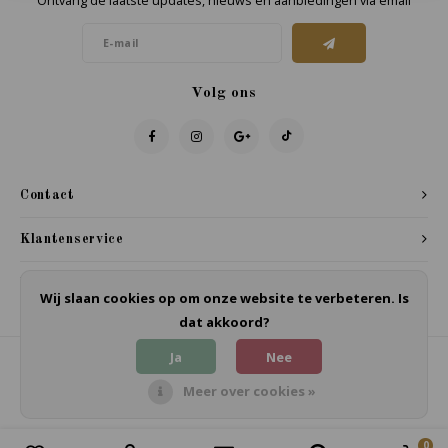
Ontvang de laatste updates, nieuws en aanbiedingen via email
Volg ons
Contact
Klantenservice
Mijn account
Wij slaan cookies op om onze website te verbeteren. Is
dat akkoord?
Ja
Nee
Meer over cookies »
© Copyright 2026 Biezonder - Powered by
Lightspeed
- Theme by
Shopmonkey
0