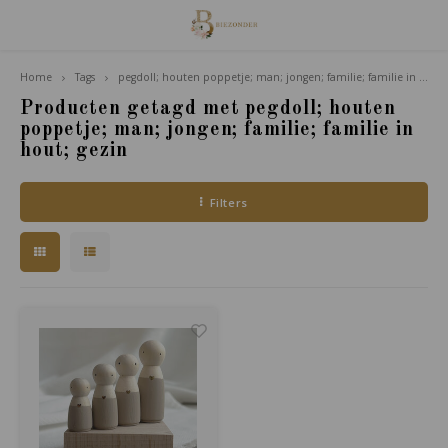
Home
Tags
pegdoll; houten poppetje; man; jongen; familie; familie in hout; gezin
Hoofdmenu / familie van houdt
Familie van Houdt
Producten getagd met pegdoll; houten
poppetje; man; jongen; familie; familie in
hout; gezin
Poppetjes
Filters
Accessoires
Giftsets