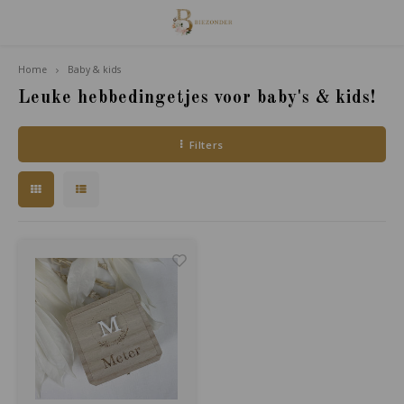
Home
Baby & kids
Hoofdmenu / familie van houdt
Familie van Houdt
Leuke hebbedingetjes voor baby's & kids!
Filters
Poppetjes
Accessoires
Giftsets