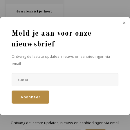
Juwelenkistje hout
Een gegraveerd juwelenkistje
uit hout
€11,95
Meld je aan voor onze
Stukprijs:
€11,95
/
nieuwsbrief
Ontvang de laatste updates, nieuws en aanbiedingen via
email
Abonneer
Nieuwsbrief
Ontvang de laatste updates, nieuws en aanbiedingen via email