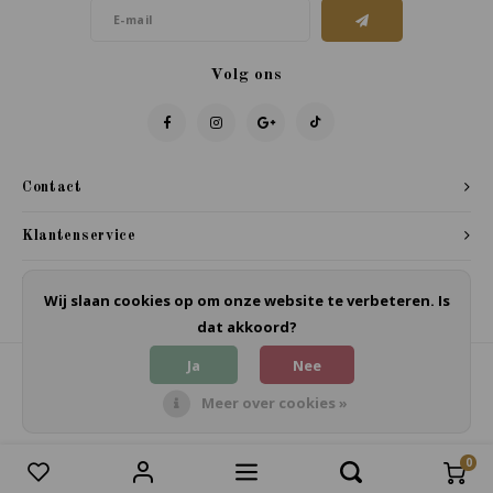
Volg ons
Contact
Klantenservice
Mijn account
Wij slaan cookies op om onze website te verbeteren. Is
dat akkoord?
Ja
Nee
Meer over cookies »
© Copyright 2026 Biezonder - Powered by
Lightspeed
- Theme by
Shopmonkey
0
0
Vergelijk producten