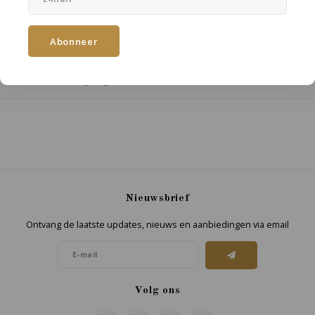
Toevoegen aan winkelwagen
Abonneer
DELEN:
Productomschrijving
Nieuwsbrief
Ontvang de laatste updates, nieuws en aanbiedingen via email
Volg ons